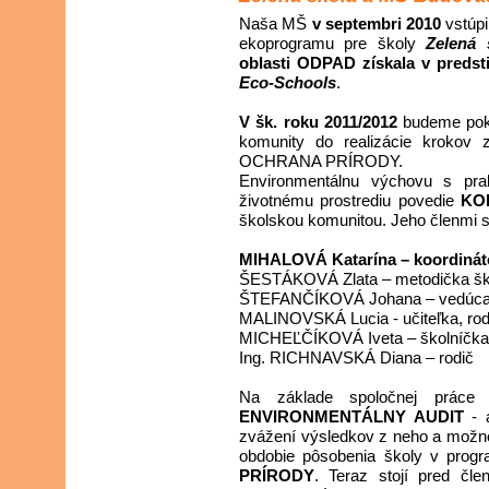
Naša MŠ
v septembri 2010
vstúpi
ekoprogramu pre školy
Zelená 
oblasti ODPAD získala v preds
Eco-Schools
.
V šk. roku 2011/2012
budeme pokra
komunity do realizácie krokov
OCHRANA PRÍRODY.
Environmentálnu výchovu s prak
životnému prostrediu povedie
KO
školskou komunitou. Jeho členmi sa
MIHALOVÁ Katarína – koordináto
ŠESTÁKOVÁ Zlata – metodička šk
ŠTEFANČÍKOVÁ Johana – vedúca Š
MALINOVSKÁ Lucia - učiteľka, rod
MICHEĽČÍKOVÁ Iveta – školníčka
Ing. RICHNAVSKÁ Diana – rodič
Na základe spoločnej práce 
ENVIRONMENTÁLNY AUDIT
- a
zvážení výsledkov z neho a možnos
obdobie pôsobenia školy v pro
PRÍRODY
. Teraz stojí pred čle