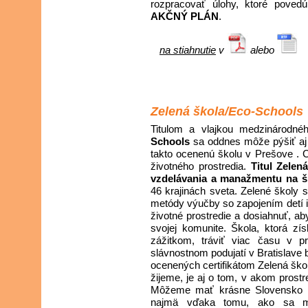
rozpracovať úlohy, ktoré povedú
AKČNÝ PLÁN
.
na stiahnutie
v
alebo
Zelená škola/Eco-Schools
Titulom a vlajkou medzinárodn
Schools
sa oddnes môže pýšiť aj 
takto ocenenú školu v Prešove . Cer
životného prostredia.
Titul Zelen
vzdelávania a manažmentu na š
46 krajinách sveta. Zelené školy s
metódy výučby so zapojením detí i 
životné prostredie a dosiahnuť, ab
svojej komunite. Škola, ktorá zí
zážitkom, tráviť viac času v p
slávnostnom podujatí v Bratislave 
ocenených certifikátom Zelená ško
žijeme, je aj o tom, v akom prostr
Môžeme mať krásne Slovensko ni
najmä vďaka tomu, ako sa my