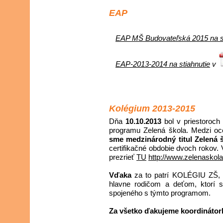
EAP
EAP MŠ Budovateľská 2015 na st
EAP-2013-2014 na stiahnutie
v
Kolégium 2013-2015
Dňa
10.10.2013
bol v priestoroch
programu Zelená škola. Medzi o
sme medzinárodný titul Zelená š
certifikačné obdobie dvoch rokov. 
prezrieť
TU
http://www.zelenaskola
Vďaka
za to patrí KOLÉGIU ZŠ, p.
hlavne rodičom a deťom, ktorí s
spojeného s týmto programom.
Za všetko ďakujeme koordinátork