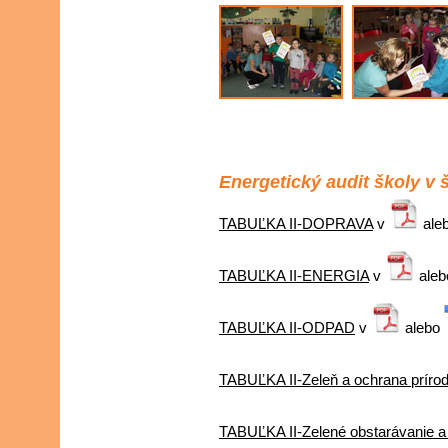
Energetický audit školy v š
TABUĽKA II-DOPRAVA
v
ale
TABUĽKA II-ENERGIA
v
ale
TABUĽKA II-ODPAD
v
alebo
TABUĽKA II-Zeleň a ochrana príro
TABUĽKA II-Zelené obstarávanie a