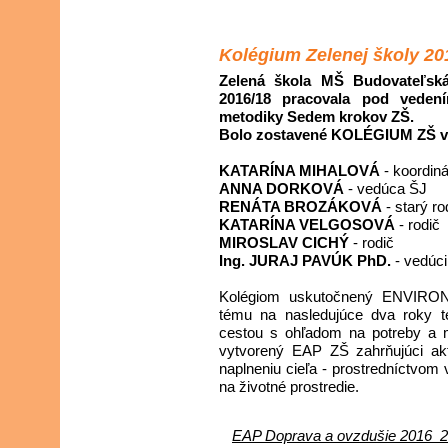
Kolégium Zelenej školy 20
Zelená škola MŠ Budovateľská
2016/18 pracovala pod vedení
metodiky Sedem krokov ZŠ.
Bolo zostavené KOLÉGIUM ZŠ v 
KATARÍNA MIHALOVÁ
- koordiná
ANNA DORKOVÁ
- vedúca ŠJ
RENÁTA BROZÁKOVÁ
- starý ro
KATARÍNA VELGOSOVÁ
- rodič
MIROSLAV CICHÝ
- rodič
Ing. JURAJ PAVÚK PhD.
- vedúc
Kolégiom uskutočnený ENVIRON
tému na nasledujúce dva roky 
cestou s ohľadom na potreby a
vytvorený EAP ZŠ zahrňujúci akt
naplneniu cieľa - prostredníctvom 
na životné prostredie.
EAP Doprava a ovzdušie 2016_