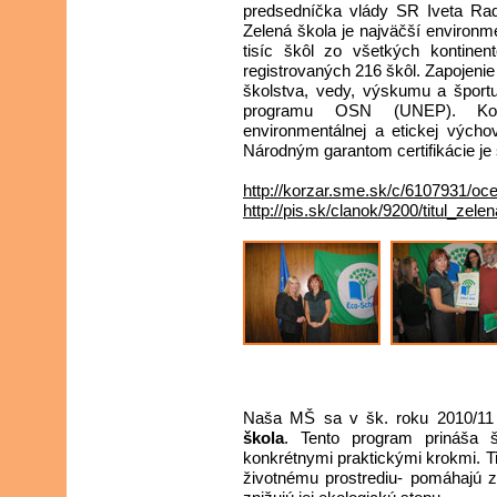
predsedníčka vlády SR Iveta Ra
Zelená škola je najväčší environm
tisíc škôl zo všetkých kontine
registrovaných 216 škôl. Zapojeni
školstva, vedy, výskumu a šport
programu OSN (UNEP). Koor
environmentálnej a etickej výcho
Národným garantom certifikácie je s
http://korzar.sme.sk/c/6107931/ocen
http://pis.sk/clanok/9200/titul_z
Naša MŠ sa v šk. roku 2010/11
škola
. Tento program prináša 
konkrétnymi praktickými krokmi. Ti
životnému prostrediu- pomáhajú zn