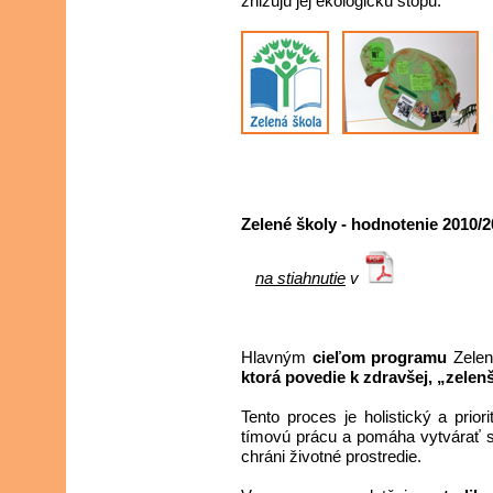
znižujú jej ekologickú stopu.
Zelené školy - hodnotenie 2010/2
na stiahnutie
v
Hlavným
cieľom programu
Zelen
ktorá povedie k zdravšej, „zelenš
Tento proces je holistický a prio
tímovú prácu a pomáha vytvárať sp
chráni životné prostredie.