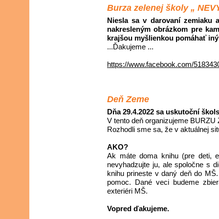
Burza zelenej školy „ NE
Niesla sa v darovaní zemiaku 
nakresleným obrázkom pre kamar
krajšou myšlienkou pomáhať iným
...Ďakujeme ...
https://www.facebook.com/51834
Deň Zeme
Dňa 29.4.2022 sa uskutoční ško
V tento deň organizujeme BUR
Rozhodli sme sa, že v aktuálnej s
AKO?
Ak máte doma knihu (pre deti, e
nevyhadzujte ju, ale spoločne s d
knihu prineste v daný deň do MŠ.
pomoc. Dané veci budeme zbier
exteriéri MŠ.
Vopred ďakujeme.