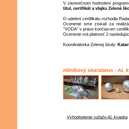
V záverečnom hodnotení programu 
titul, certifikát a vlajku Zelená šk
O udelení certifikátu rozhodla Rad
Ocenenie sme získali za realizá
"VODA" v práve končiacom certifi
Ocenenie má platnosť 2 nasledujúc
Koordinátorka Zelenej školy:
Katar
Hliníkový skarabeus - AL 
Vyhodnotenie súťaže AL kvapka