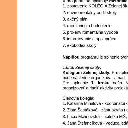
V programe sa uplatňuje
metodika
zostavenie KOLÉGIA Zelenej šk
enviromentálny audit školy
akčný plán
monitoring a hodnotenie
pro-enviromentálna výučba
informovanie a spolupráca
ekokódex školy
Náplňou
programu je splnenie týc
1.krok Zelenej školy:
Kolégium Zelenej školy
. Pre spl
bude následne organizovať a riadiť 
Pre splnenie
1. kroku
naša MŠ
organizovať a riadiť aktivity projekt
Členovia kolégia:
Katarína Mihalová - koordinátor
Zlata Šestáková - zástupkyňa ria
Lucia Malinovská - učiteľka MŠ, 
Jana Štefančíková - vedúca jedál