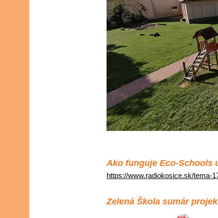
Ako funguje Eco-Schools 
https://www.radiokosice.sk/tema-1
Zelená Škola sumár projek