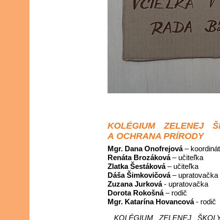
KOLÉGIUM ZELENEJ ŠK
A OCHRANA PRÍRODY
Mgr. Dana Onofrejová
– koordiná
Renáta Brozáková
– učiteľka
Zlatka Šestáková
– učiteľka
Dáša Šimkovičová
– upratovačka
Zuzana Jurková
- upratovačka
Dorota Rokošná
– rodič
Mgr. Katarína Hovancová
- rodič
KOLÉGIUM ZELENEJ ŠKOLY