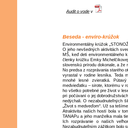
Audit o vode
v
Beseda - enviro-krúžok
Environmentálny krúžok „STONOŽKA
O jeho nevšedných aktivitách sve
MŠ, keď deti environmentálneho krú
členky krúžku Emky Michelčíkovej. 
slovenskú prírodu dokonale, a že m
No predsa z rozprávania starého ot
vyrastal v rodine lesníka. Teda 
mnohé lesné zvieratká. Pútavý
medvieďatku – sirote, ktorému v r
ho všetko potrebné pre život v le
pri počúvaní o jej dobrodružstvác
nedýchali. O nezabudnuteľných šib
„Život s medveďom“. Už sa tešíme 
Atraktivita našich hostí bola v to
TANAPu a jeho manželka mala tiež
Ich rozprávanie o našich veľho
Nezabudnuteľným zážitkom bolo spoz