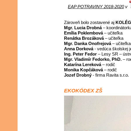
EAP POTRAVINY 2018-2020
v
Zároveň bolo zostavené aj
KOLÉGI
Mgr. Lucia Drobná
– koordinátork
Emília Poklembová
– učiteľka
Renátka Brozáková
– učiteľka
Mgr. Danka Onofrejová
– učiteľka
Anna Dorková
- vedúca školskej j
Ing. Peter Fedor
– Lesy SR – ústr
Mgr. Vladimír Fedorko, PhD.
– ro
Katarína Lereková
– rodič
Monika Kopčáková
– rodič
Jozef Drobný
- firma Ravita s.r.o.
EKOKÓDEX ZŠ