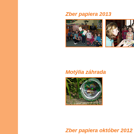
Zber papiera 2013
Motýlia záhrada
Zber papiera október 2012