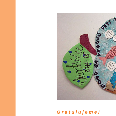
G r a t u l u j e m e !