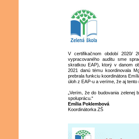
V certifikačnom období 2020/
vypracovaného auditu sme sprac
skratkou EAP), ktorý v danom ob
2021 danú tému koordinovala Mg
prebrala funkciu koordinátora Emíl
úloh z EAP-u a veríme, že aj tent
„Verím, že do budovania zelenej b
spoluprácu.“
Emília Poklembová
Koordinátorka ZŠ