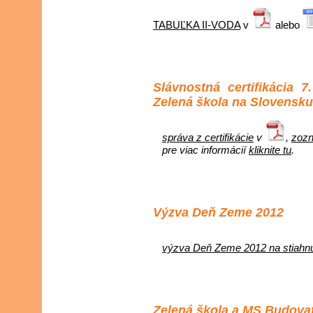
TABUĽKA II-VODA
v
alebo
Slávnostná certifikácia 
Zelená škola na Slovensku
správa z certifikácie
v
,
zozn
pre viac informácií
kliknite tu
.
Výzva Deň Zeme 2012
výzva Deň Zeme 2012 na stiahnu
Zelená škola a MS Budova